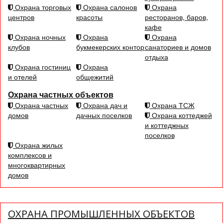
Охрана торговых
Охрана салонов
Охрана
центров
красоты
ресторанов, баров,
кафе
Охрана ночных
Охрана
Охрана
клубов
букмекерских контор
санаториев и домов
отдыха
Охрана гостиниц
Охрана
и отелей
общежитий
Охрана частных объектов
Охрана частных
Охрана дач и
Охрана ТСЖ
домов
дачных поселков
Охрана коттеджей
и коттеджных
поселков
Охрана жилых
комплексов и
многоквартирных
домов
ОХРАНА ПРОМЫШЛЕННЫХ ОБЪЕКТОВ