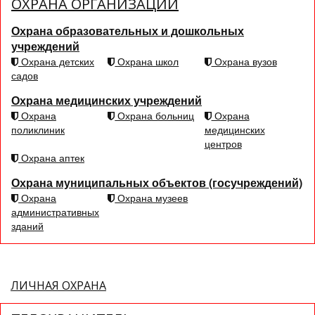
ОХРАНА ОРГАНИЗАЦИЙ
Охрана образовательных и дошкольных
учреждений
Охрана детских
Охрана школ
Охрана вузов
садов
Охрана медицинских учреждений
Охрана
Охрана больниц
Охрана
поликлиник
медицинских
центров
Охрана аптек
Охрана муниципальных объектов (госучреждений)
Охрана
Охрана музеев
административных
зданий
ЛИЧНАЯ ОХРАНА