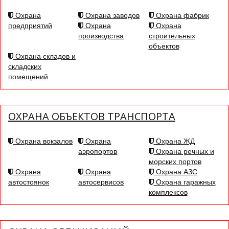
Охрана
Охрана заводов
Охрана фабрик
предприятий
Охрана
Охрана
производства
строительных
объектов
Охрана складов и
складских
помещений
ОХРАНА ОБЪЕКТОВ ТРАНСПОРТА
Охрана вокзалов
Охрана
Охрана ЖД
аэропортов
Охрана речных и
морских портов
Охрана
Охрана
Охрана АЗС
автостоянок
автосервисов
Охрана гаражных
комплексов