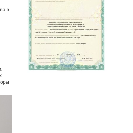
ва в
.
х
торы