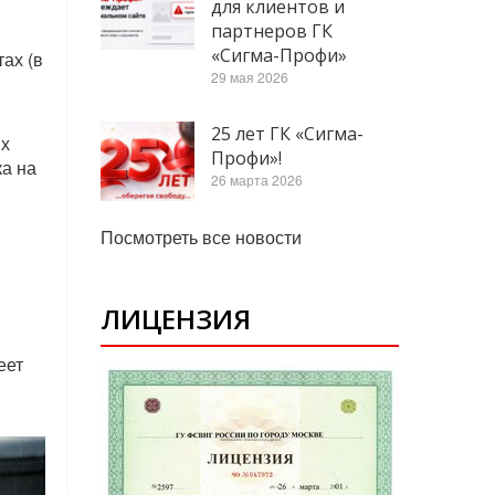
для клиентов и
партнеров ГК
«Сигма-Профи»
ах (в
29 мая 2026
25 лет ГК «Сигма-
их
Профи»!
ка на
26 марта 2026
Посмотреть все новости
ЛИЦЕНЗИЯ
еет