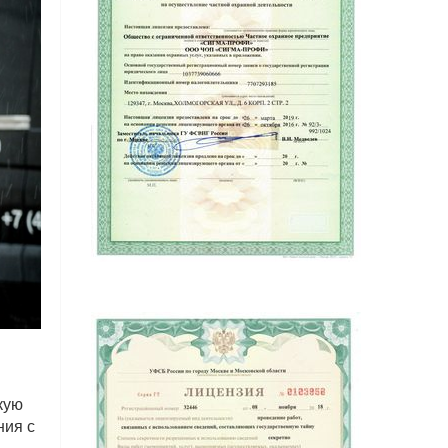
кую
ния с