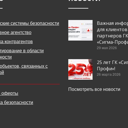
ские системы безопасности
Важная инфо
для клиентов
вное агентство
партнеров Г
а контрагентов
«Сигма-Проф
29 мая 2026
тирование в области
ности
25 лет ГК «Си
объектов, связанных с
Профи»!
ой
26 марта 2026
Посмотреть все новости
р оферты
а безопасности